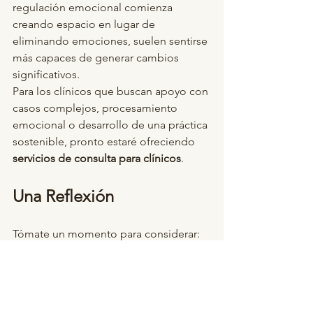
regulación emocional comienza 
creando espacio en lugar de 
eliminando emociones, suelen sentirse 
más capaces de generar cambios 
significativos.
Para los clínicos que buscan apoyo con 
casos complejos, procesamiento 
emocional o desarrollo de una práctica 
sostenible, pronto estaré ofreciendo 
servicios de consulta para clínicos
.
Una Reflexión
Tómate un momento para considerar:
¿En qué área de mi vida una pausa me 
ayudaría a responder en lugar de 
reaccionar?
¿Qué situación, relación o fuente de 