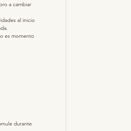
ebro a cambiar 
dades al inicio 
ada.
ndo es momento 
umule durante 