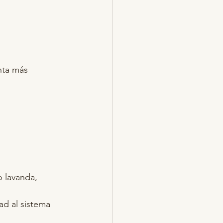
nta más 
 lavanda, 
d al sistema 