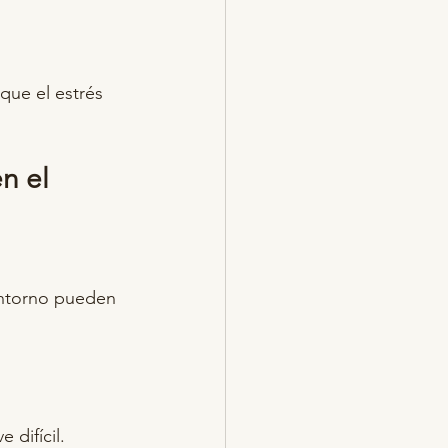
que el estrés 
n el 
entorno pueden 
 difícil.