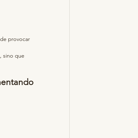
ede provocar 
, sino que 
umentando